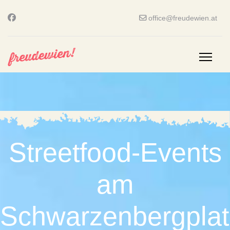
office@freudewien.at
Streetfood-Events
am
Schwarzenbergplat