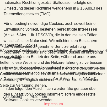
nationales Recht umgesetzt. Stattdessen erfolgte die
Umsetzung dieser Richtlinie weitgehend in § 15 Abs.3 des
Telemediengesetzes (TMG).
Für unbedingt notwendige Cookies, auch soweit keine
Einwilligung vorliegt, bestehen
berechtigte Interessen
(Artikel 6 Abs. 1 lit. f DSGVO), die in den meisten Fällen
wirtschaftlicher Natur sind. Wir möchten den Besuchern
Wir benutzen Cookies
der Website eine angenehme Benutzererfahrung
Wir nutzen Cookies auf unserer Website. Einige von ihnen sind
bescheren und dafür sind bestimmte Cookies oft unbedingt
essenziell für den Betrieb der Seite, während andere uns
notwendig.
helfen, diese Website und die Nutzererfahrung zu verbessern
Soweit nicht unbedingt erforderliche Cookies zum Einsatz
(Tracking Cookies). Sie können selbst entscheiden, ob Sie die
kommen, geschieht dies nur im Falle Ihrer Einwilligung.
Cookies zulassen möchten. Bitte beachten Sie, dass bei einer
Rechtsgrundlage ist insoweit Art. 6 Abs. 1 lit. a DSGVO.
Ablehnung womöglich nicht mehr alle Funktionalitäten der
Seite zur Verfügung stehen.
In den folgenden Abschnitten werden Sie genauer über
den Einsatz von Cookies informiert, sofern eingesetzte
Akzeptieren
Ablehnen
Software Cookies verwendet.
Impressum